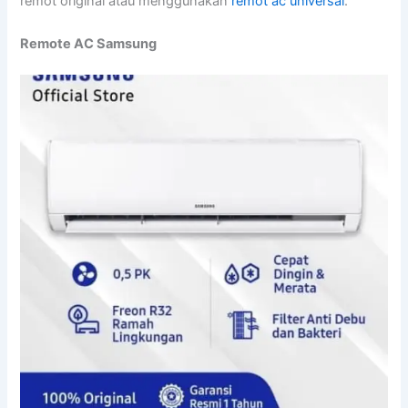
remot original atau menggunakan
remot ac universal
.
Remote AC Samsung