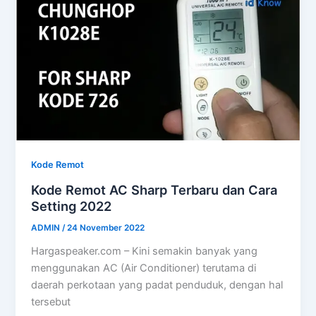
Kode Remot
Kode Remot AC Sharp Terbaru dan Cara
Setting 2022
ADMIN
/
24 November 2022
Hargaspeaker.com – Kini semakin banyak yang
menggunakan AC (Air Conditioner) terutama di
daerah perkotaan yang padat penduduk, dengan hal
tersebut