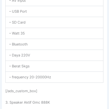
– AV input
– USB Port
– SD Card
– Watt 35
– Bluetooth
– Daya 220V
– Berat 5kgs
– frequency 20-20000Hz
[/ads_custom_box]
3. Speaker Aktif Gmc 888K