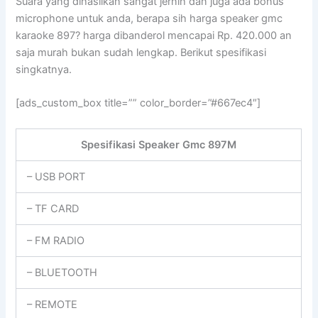
Suara yang dihasilkan sangat jernih dan juga ada bonus
microphone untuk anda, berapa sih harga speaker gmc
karaoke 897? harga dibanderol mencapai Rp. 420.000 an
saja murah bukan sudah lengkap. Berikut spesifikasi
singkatnya.
[ads_custom_box title=”” color_border=”#667ec4″]
Spesifikasi Speaker Gmc 897M
– USB PORT
– TF CARD
– FM RADIO
– BLUETOOTH
– REMOTE