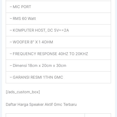
– MIC PORT
– RMS 60 Watt
– KOMPUTER HOST, DC 5V==2A
– WOOFER 8″ X 1 4OHM
– FREQUENCY RESPONSE 40HZ TO 20KHZ
– Dimensi 18cm x 20cm x 30cm
– GARANSI RESMI 1THN GMC
[/ads_custom_box]
Daftar Harga Speaker Aktif Gmc Terbaru