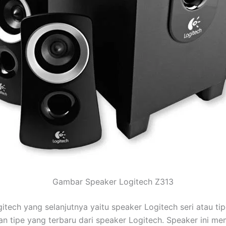
Gambar Speaker Logitech Z313
itech yang selanjutnya yaitu speaker Logitech seri atau tip
an tipe yang terbaru dari speaker Logitech. Speaker ini mem