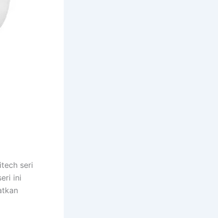
tech seri
ri ini
atkan