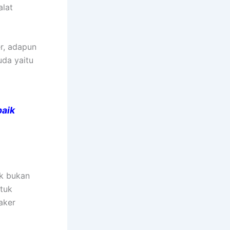
alat
er, adapun
uda yaitu
aik
k bukan
ntuk
aker