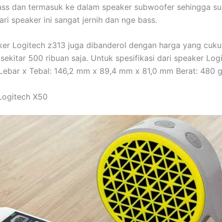
ass dan termasuk ke dalam speaker subwoofer sehingga su
ari speaker ini sangat jernih dan nge bass.
er Logitech z313 juga dibanderol dengan harga yang cuk
sekitar 500 ribuan saja. Untuk spesifikasi dari speaker Log
x Lebar x Tebal: 146,2 mm x 89,4 mm x 81,0 mm Berat: 480 g
Logitech X50