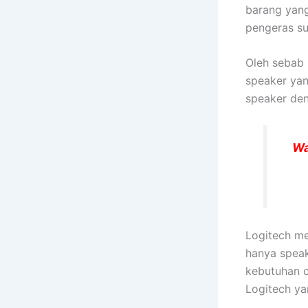
barang yang
pengeras su
Oleh sebab 
speaker yan
speaker den
Wa
Logitech m
hanya speak
kebutuhan c
Logitech ya