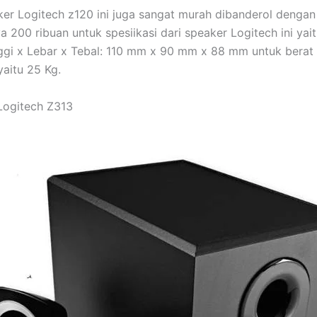
er Logitech z120 ini juga sangat murah dibanderol dengan
a 200 ribuan untuk spesiikasi dari speaker Logitech ini yai
ggi x Lebar x Tebal: 110 mm x 90 mm x 88 mm untuk berat 
yaitu 25 Kg.
Logitech Z313