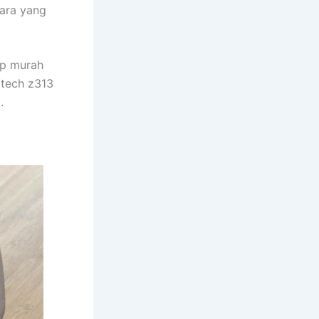
ara yang
up murah
itech z313
.