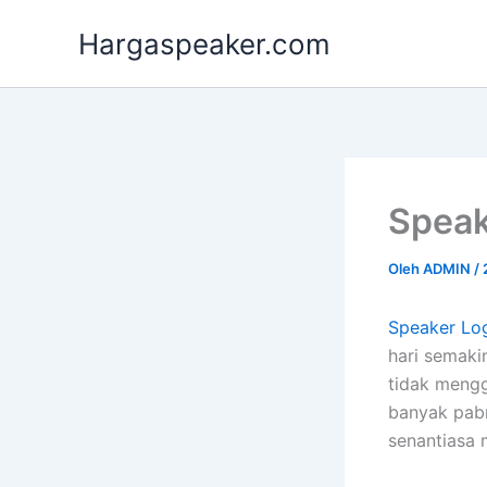
Lewati
Hargaspeaker.com
ke
konten
Speak
Oleh
ADMIN
/
Speaker Log
hari semakin
tidak mengg
banyak pabr
senantiasa 