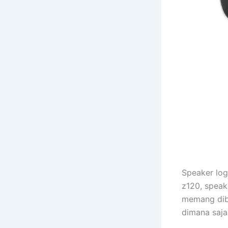
Speaker log
z120, speake
memang dib
dimana saja