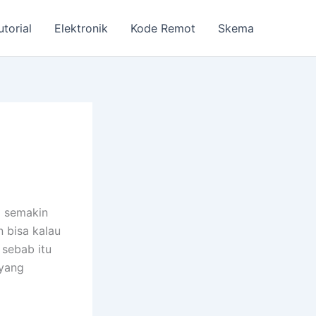
utorial
Elektronik
Kode Remot
Skema
g semakin
n bisa kalau
 sebab itu
 yang