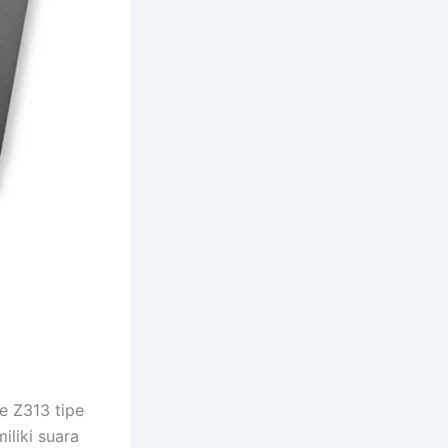
e Z313 tipe
iliki suara