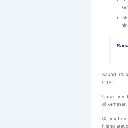
se
Ji
hi
Baca
Seperti itu
cepat.
Untuk menda
di kemasan 
Selamat me
hilang atau