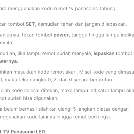
 cara menggunakan kode remot tv panasonic tabung:
kan tombol
SET
, kemudian tahan dan jangan dilepaskan.
lanjutnya, tekan tombol
power
, tunggu hingga lampu indika
nyala.
mudian, jika lampu remot sudah menyala,
lepaskan
tombol
wernya
.
lahkan masukkan kode remot akari. Misal kode yang dimas
0, maka tekan angka 0, 2, dan 0 secara berurutan.
telah kode selesai ditekan, maka lampu indikator lampu aka
mot sudah bisa digunakan.
ka belum berhasil silahkan ulangi 5 langkah diatas dengan
nggunakan kode lainnya hingga remot berfungsi.
 TV Panasonic LED