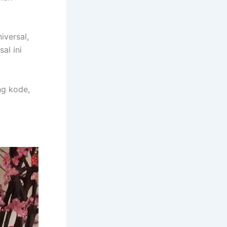
iversal,
al ini
ng kode,