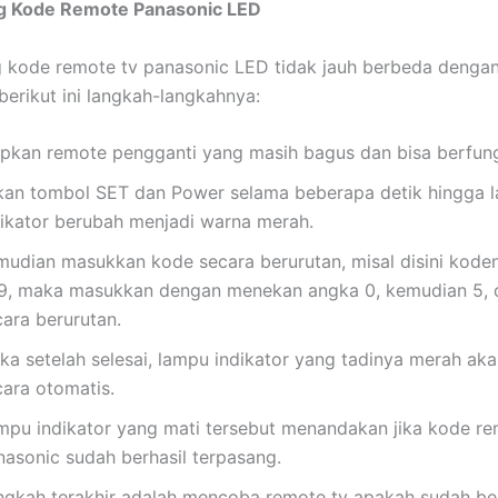
ng Kode Remote Panasonic LED
g kode remote tv panasonic LED tidak jauh berbeda dengan 
berikut ini langkah-langkahnya:
apkan remote pengganti yang masih bagus dan bisa berfung
kan tombol SET dan Power selama beberapa detik hingga 
dikator berubah menjadi warna merah.
mudian masukkan kode secara berurutan, misal disini kode
9, maka masukkan dengan menekan angka 0, kemudian 5, 
cara berurutan.
ka setelah selesai, lampu indikator yang tadinya merah aka
cara otomatis.
mpu indikator yang mati tersebut menandakan jika kode re
nasonic sudah berhasil terpasang.
ngkah terakhir adalah mencoba remote tv apakah sudah be