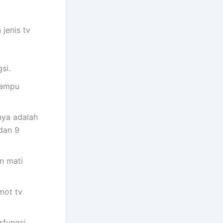
jenis tv
si.
lampu
nya adalah
dan 9
n mati
mot tv
rfungsi