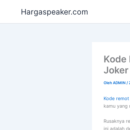
Lewati
Hargaspeaker.com
ke
konten
Kode 
Joker
Oleh
ADMIN
/
Kode remot
kamu yang m
Rusaknya re
ini adalah 