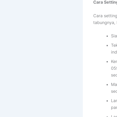
Cara Setti
Cara settin
tabungnya, 
Si
Te
in
Ke
05
se
Ma
se
La
pa
La