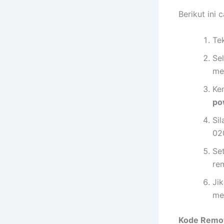
Berikut ini
Te
Se
me
Ke
po
Si
02
Se
re
Ji
me
Kode Remot