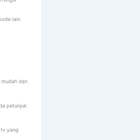
kode lain
n mudah dan
da petunjuk
 tv yang