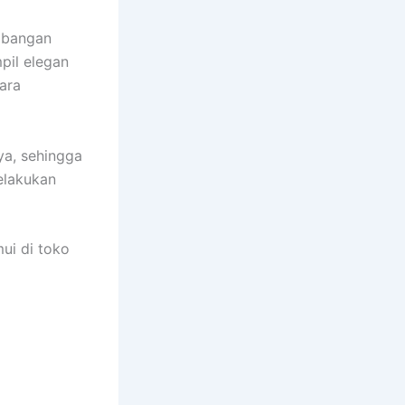
embangan
pil elegan
ara
ya, sehingga
elakukan
ui di toko