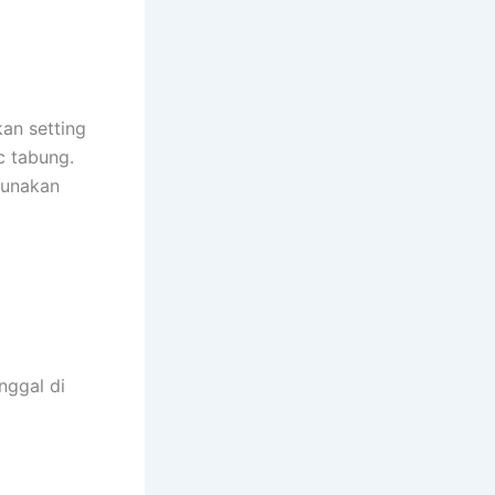
kan setting
c tabung.
gunakan
nggal di