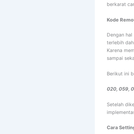
berkarat ca
Kode Remot
Dengan hal 
terlebih da
Karena mema
sampai sek
Berikut ini
020, 059, 0
Setelah dik
implementas
Cara Setti