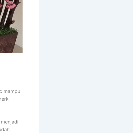
nic mampu
merk
 menjadi
sudah